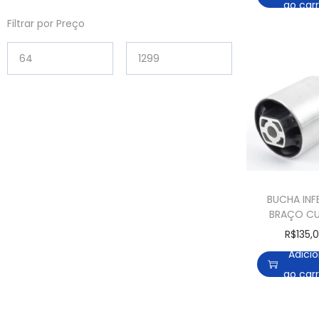
ao car
Filtrar por Preço
BUCHA INF
BRAÇO C
AUDI A4 A5
R$
135,
65 M
Adici
ao car