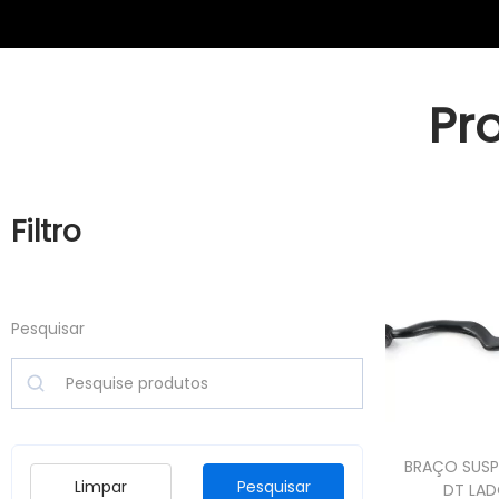
Pr
Filtro
Pesquisar
BRAÇO SUS
Limpar
Pesquisar
DT LA