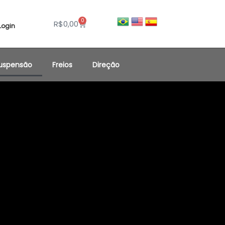
0
R$
0,00
Login
uspensão
Freios
Direção