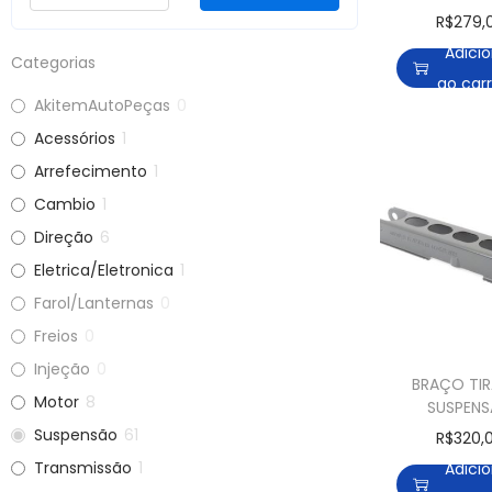
ESQUERDO
R$
279,
518 520 52
Adici
530 535 6
Categorias
1988 A 1
ao car
AkitemAutoPeças
0
Acessórios
1
Arrefecimento
1
Cambio
1
Direção
6
Eletrica/Eletronica
1
Farol/Lanternas
0
Freios
0
Injeção
0
BRAÇO TI
Motor
8
SUSPEN
TRASEIRA B
Suspensão
61
R$
320,
116 118 
Transmissão
1
Adici