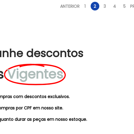
ANTERIOR
1
2
3
4
5
P
anhe descontos
s
Vigentes
mpras com descontos exclusivos.
ompras por CPF em nosso site.
uanto durar as peças em nosso estoque.