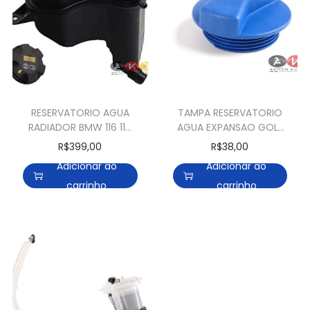
RESERVATORIO AGUA
TAMPA RESERVATORIO
RADIADOR BMW 116 118
AGUA EXPANSAO GOLF
120 130 135 318 320 323
PASSAT BORA NEW
R$
399,00
R$
38,00
325 330 335 X1 Z4
BEETLE
Adicionar ao
Adicionar ao
carrinho
carrinho