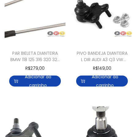
PAR BIELETA DIANTEIRA
PIVO BANDEJA DIANTEIRA
BMW 118 125 316 320 328
L DIR AUDI A3 Q3 VW
F20 F30
FUSCA GOLF JETTA
R$
279,00
R$
149,00
PASSAT VIRTUS T-CROSS
Adicionar ao
Adicionar ao
TIGUAN
carrinho
carrinho