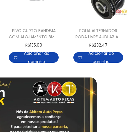
PIVO CURTO BANDEJA
POLIA ALTERNADOR
COM ALOJAMENTO BMW
RODA LIVRE AUDI A3 A4
316 318 320 323 325 328
Q3 Q5 AMAROK GOLF
R$
135,00
R$
232,47
330
NEW BEETLE
Adicionar ao
Adicionar ao
carrinho
carrinho