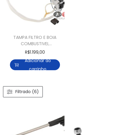
TAMPA FILTRO E BOIA
COMBUSTIVEL
MERCEDES C180 CGI
R$
1.199,00
C200 CGI C200
Adicionar ao
KOMPRESSOR E250
carrinho
Filtrado (6)