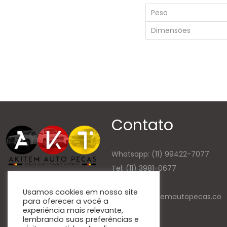
Peso
Dimensões
Contato
Whatsapp:
(11) 99422-7077
Tel: (11) 3981-0677
E-mail
Usamos cookies em nosso site
contato@akitemautopecas.co
para oferecer a você a
experiência mais relevante,
m.br
lembrando suas preferências e
Atendimento