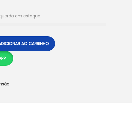
squerda em estoque.
ADICIONAR AO CARRINHO
APP
nsão