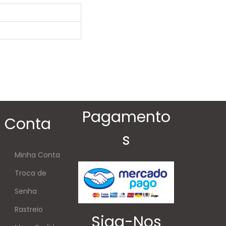
Pagamento
Conta
s
Minha Conta
Troca de
Senha
Rastreio
Siga-Nos