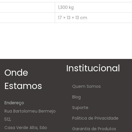
1,300 kg
17 × 13 × 13 cm
Institucional
Onde
Estamos
Quem Somos
Blog
Endereço
Suporte
Rua Bartolomeu Bermejo
Politica de Privacidade
512,
Casa Verde Alta, São
Garantia de Produtos