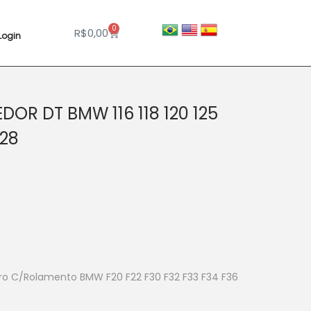
0
R$
0,00
Login
OR DT BMW 116 118 120 125
428
ro C/Rolamento BMW F20 F22 F30 F32 F33 F34 F36