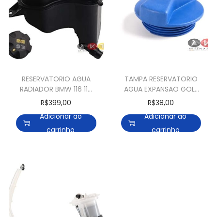
RESERVATORIO AGUA
TAMPA RESERVATORIO
RADIADOR BMW 116 118
AGUA EXPANSAO GOLF
120 130 135 318 320 323
PASSAT BORA NEW
R$
399,00
R$
38,00
325 330 335 X1 Z4
BEETLE
Adicionar ao
Adicionar ao
carrinho
carrinho