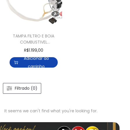
TAMPA FILTRO E BOIA
COMBUSTIVEL
MERCEDES C180 CGI
R$
1.199,00
C200 CGI C200
Adicionar ao
KOMPRESSOR E250
carrinho
Filtrado (0)
It seems we can't find what you're looking for.