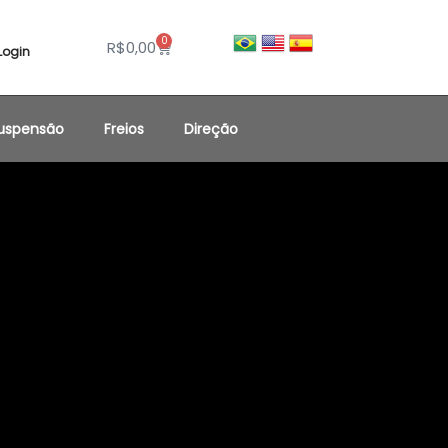
0
R$
0,00
Login
uspensão
Freios
Direção