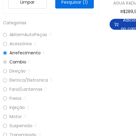
Limpar
Pesquisar
(1)
AGUA RAD
AUDI A6 94
R$
289,
A100 1990 
Adici
Categorias
ao car
AkitemAutoPeças
0
Acessórios
0
Arrefecimento
1
Cambio
1
Direção
0
Eletrica/Eletronica
0
Farol/Lanternas
0
Freios
0
Injeção
0
Motor
0
Suspensão
0
Transmissão
0