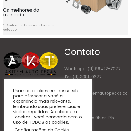
Os melhores do
mercado
* Conforme disponibilidade de
estoque
Contato
Whatsapp:
(11) 99422-7077
Tel: (11) 3981-0677
E-mail
Usamos cookies em nosso site
contato@akitemautopecas.co
para oferecer a você a
experiência mais relevante,
m.br
lembrando suas preferências e
Atendimento
visitas repetidas. Ao clicar em
“Aceitar”, você concorda com o
Seg. a Sex. das 9h as 17h
uso de TODOS os cookies.
Configurações de Cookie