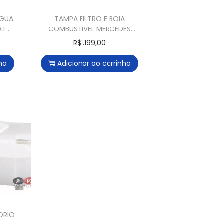
AGUA
TAMPA FILTRO E BOIA
AT
COMBUSTIVEL MERCEDES
C180 CGI C200 CGI C200
R$
1.199,00
KOMPRESSOR E250
ho
Adicionar ao carrinho
ORIO