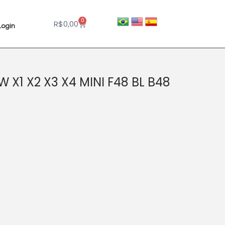
0
R$
0,00
Login
 X1 X2 X3 X4 MINI F48 BL B48