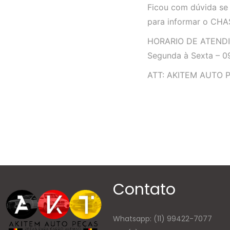
Ficou com dúvida se 
para informar o CHA
HORARIO DE ATEND
Segunda à Sexta – 09
ATT: AKITEM AUTO 
Contato
Whatsapp:
(11) 99422-7077