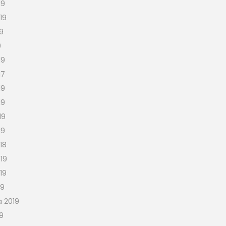
19
19
19
9
19
17
19
19
19
19
18
19
19
19
a 2019
19