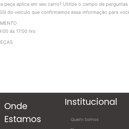
a peça aplica em seu carro? Utilize o campo de perguntas
SSI do veículo que confirmamos essa informação para voc
IMENTO
:00 ás 17:00 hrs
PEÇAS
Institucional
Onde
Estamos
Quem Somos