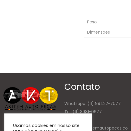
Peso
Dimensões
Contato
Whatsapp:
(11) 99422-7077
Tel: (11) 3981-0677
E-mail
Usamos cookies em nosso site
contato@akitemautopecas.co
para oferecer a você a