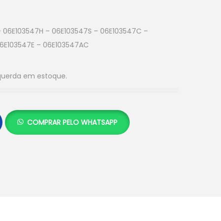
 06E103547H – 06E103547S – 06E103547C –
06E103547E – 06E103547AC
squerda em estoque.
COMPRAR PELO WHATSAPP