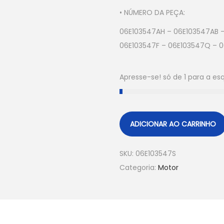
• NÚMERO DA PEÇA:
06E103547AH – 06E103547AB –
06E103547F – 06E103547Q – 
Apresse-se! só de 1 para a e
ADICIONAR AO CARRINHO
SKU:
06E103547S
Categoria:
Motor