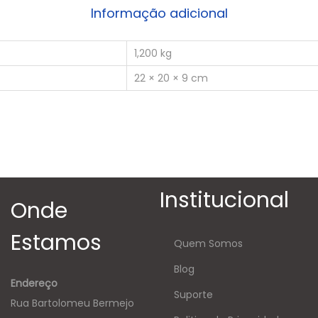
Informação adicional
1,200 kg
22 × 20 × 9 cm
Institucional
Onde
Estamos
Quem Somos
Blog
Endereço
Suporte
Rua Bartolomeu Bermejo