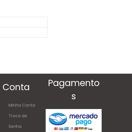
Pagamento
Conta
s
Minha Conta
Troca de
Senha