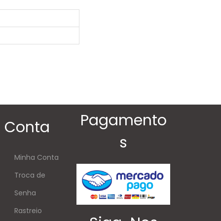
Pagamento
Conta
s
Minha Conta
Troca de
Senha
Rastreio