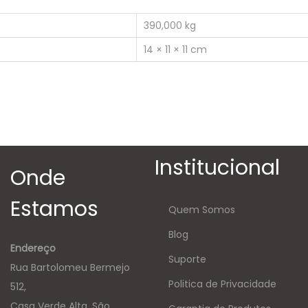
390,000 kg
14 × 11 × 11 cm
Institucional
Onde
Estamos
Quem Somos
Blog
Endereço
Suporte
Rua Bartolomeu Bermejo
Politica de Privacidade
512,
Casa Verde Alta, São