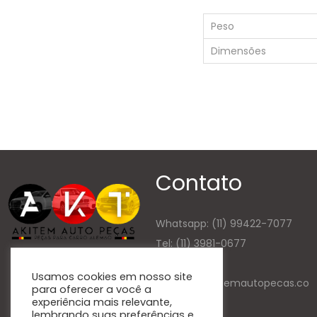
Peso
Dimensões
Contato
Whatsapp:
(11) 99422-7077
Tel: (11) 3981-0677
E-mail
Usamos cookies em nosso site
contato@akitemautopecas.co
para oferecer a você a
experiência mais relevante,
m.br
lembrando suas preferências e