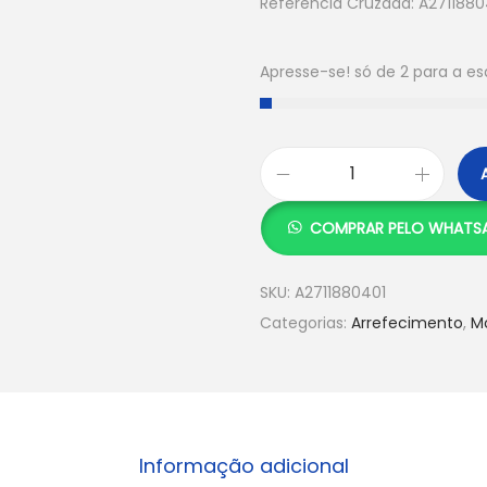
Referência Cruzada: A27118804
Apresse-se! só de 2 para a e
COMPRAR PELO WHATS
SKU:
A2711880401
Categorias:
Arrefecimento
,
M
Informação adicional