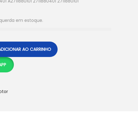
01 A2711880101 2711880401 2711880101
squerda em estoque.
ADICIONAR AO CARRINHO
APP
otor