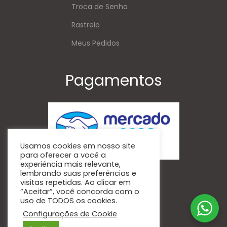
Troca de Senha
Rastreio
Meus Pedidos
Pagamentos
Usamos cookies em nosso site
para oferecer a você a
experiência mais relevante,
Siga-Nos
lembrando suas preferências e
visitas repetidas. Ao clicar em
“Aceitar”, você concorda com o
uso de TODOS os cookies.
Facebook
Instagram
Configurações de Cookie