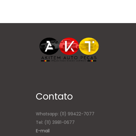
Contato
Whatsapp:
(11) 99422-7077
Tel: (11) 3981-0677
E-mail