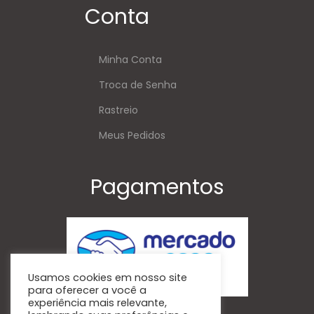
Conta
Minha Conta
Troca de Senha
Rastreio
Meus Pedidos
Pagamentos
Usamos cookies em nosso site
para oferecer a você a
experiência mais relevante,