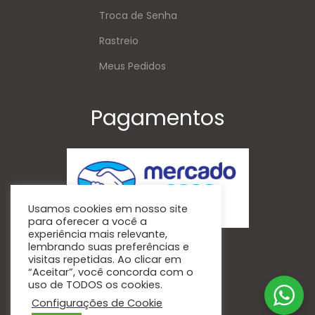
Troca de Senha
Rastreio
Meus Pedidos
Pagamentos
Usamos cookies em nosso site
para oferecer a você a
experiência mais relevante,
Siga-Nos
lembrando suas preferências e
visitas repetidas. Ao clicar em
“Aceitar”, você concorda com o
uso de TODOS os cookies.
Facebook
Instagram
Configurações de Cookie