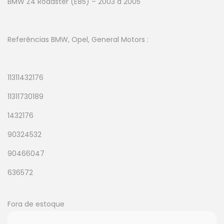
BMW Z4 Roadster (E85) – 2003 à 2005
Referências BMW, Opel, General Motors :
11311432176
11311730189
1432176
90324532
90466047
636572
Fora de estoque