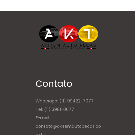
Contato
Whatsapp:
(11) 99422-7077
Tel: (11) 3981-0677
E-mail
contato@akitemautopecas.co
m.br