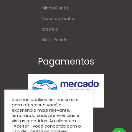
Minha Conta
Troca de Senha
Rastreio
Meus Pedidos
Pagamentos
Usamos cookies em nosso site
para oferecer a você a
experiência mais relevante,
Siga-Nos
lembrando suas preferências e
visitas repetidas. Ao clicar em
“Aceitar”, você concorda com o
uso de TODOS os cookies.