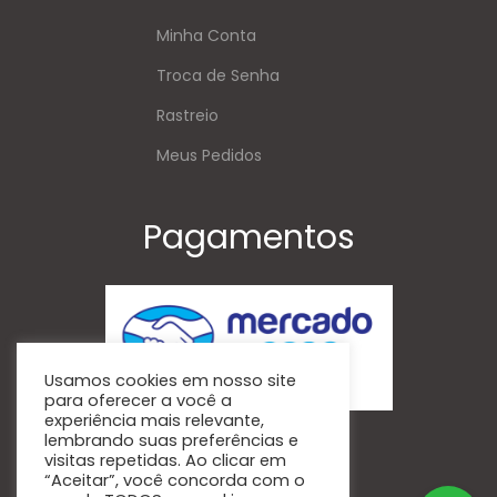
Minha Conta
Troca de Senha
Rastreio
Meus Pedidos
Pagamentos
Usamos cookies em nosso site
para oferecer a você a
experiência mais relevante,
Siga-Nos
lembrando suas preferências e
visitas repetidas. Ao clicar em
“Aceitar”, você concorda com o