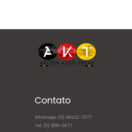
Contato
Whatsapp:
(11) 99422-7077
Tel: (11) 3981-0677