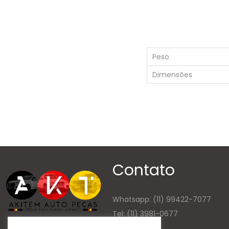
Peso
Dimensões
Contato
Whatsapp:
(11) 99422-7077
Tel: (11) 3981-0677
E-mail