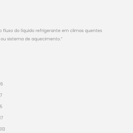
 fluxo do líquido refrigerante em climas quentes
r ou sistema de aquecimento.”
16
17
15
17
013