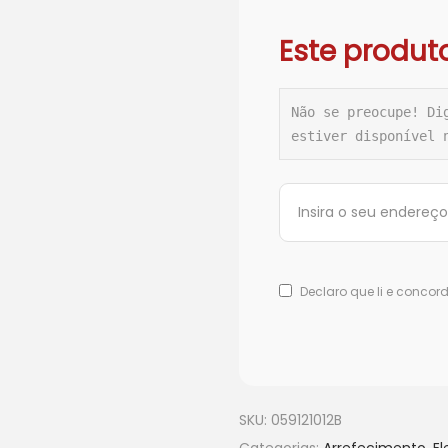
Este produt
Não se preocupe! Di
estiver disponível 
Declaro que li e conco
SKU:
059121012B
Categorias:
Arrefecimento
,
El