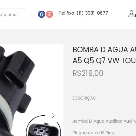
Tel fixo: (11) 3981-0677
BOMBA D AGUA AU
A5 Q5 Q7 VW TO
R$
219,00
DESCRIÇÃO:
Bomba D´Água Auxilixar Audi
Plugue com 03 Pinos