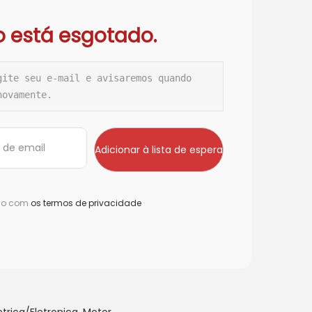
o está esgotado.
gite seu e-mail e avisaremos quando 
novamente.
rdo com
os termos de privacidade
etrica/Eletronica
,
Motor