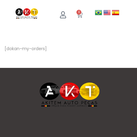
0
[dokan-my-orders]