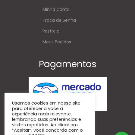
Minha Conta
Troca de Senha
Rastreio
Meus Pedidos
Pagamentos
Usamos cookies em nosso site
para oferecer a você a
experiência mais relevante,
Siga-Nos
lembrando suas preferências e
visitas repetidas. Ao clicar em
“Aceitar”, você concorda com o